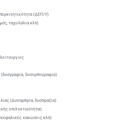
περκινητικότητα (ΔΕΠ/Υ)
μός, ταχυλαλία κλπ)
σλειτουργίες
 (δυσγραφία, δυσορθογραφία)
λίας (Δυσαρθρία, δυσπραξία)
φικής επιλεκτικότητας
γκεφαλικές κακώσεις κλπ)