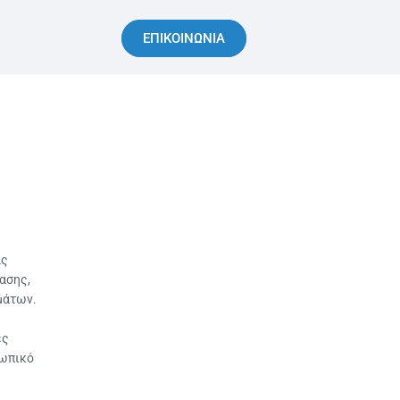
ΕΠΙΚΟΙΝΩΝΙΑ
ας
ασης,
μάτων.
ες
σωπικό