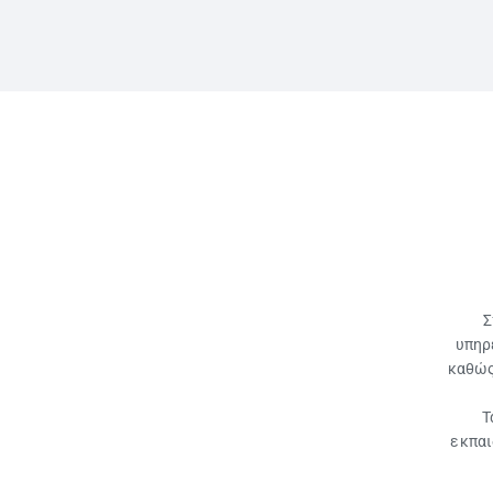
Σ
υπηρ
καθώς
Τ
εκπαι